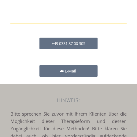
+49 0331 87 00 305
E-Mail
HINWEIS:
Bitte sprechen Sie zuvor mit Ihrem Klienten über die
Möglichkeit dieser Therapieform und dessen
Zugänglichkeit für diese Methoden! Bitte klären Sie
dabei auch, ob hier vordergründig aufdeckende