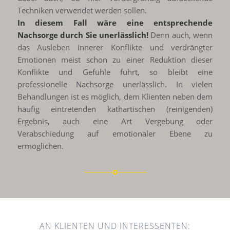
Techniken verwendet werden sollen.
In diesem Fall wäre eine entsprechende
Nachsorge durch Sie unerlässlich!
Denn auch, wenn
das Ausleben innerer Konflikte und verdrängter
Emotionen meist schon zu einer Reduktion dieser
Konflikte und Gefühle führt, so bleibt eine
professionelle Nachsorge unerlässlich. In vielen
Behandlungen ist es möglich, dem Klienten neben dem
häufig eintretenden kathartischen (reinigenden)
Ergebnis, auch eine Art Vergebung oder
Verabschiedung auf emotionaler Ebene zu
ermöglichen.
AN KLIENTEN UND INTERESSENTEN: