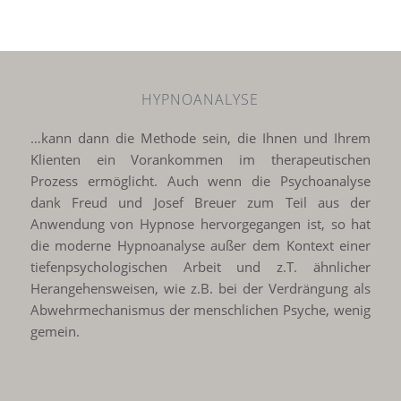
HYPNOANALYSE
…kann dann die Methode sein, die Ihnen und Ihrem
Klienten ein Vorankommen im therapeutischen
Prozess ermöglicht. Auch wenn die Psychoanalyse
dank Freud und Josef Breuer zum Teil aus der
Anwendung von Hypnose hervorgegangen ist, so hat
die moderne Hypnoanalyse außer dem Kontext einer
tiefenpsychologischen Arbeit und z.T. ähnlicher
Herangehensweisen, wie z.B. bei der Verdrängung als
Abwehrmechanismus der menschlichen Psyche, wenig
gemein.