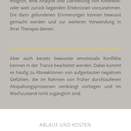
möglich, eine Analyse und Darstellung von Kindheits-
oder weit zurück liegenden Erlebnissen vorzunehmen.
Die dann gefundenen Erinnerungen können bewusst
gemacht werden und zur weiteren Verwendung in
Ihrer Therapie dienen.
Aber auch bereits bewusste emotionale Konflikte
können in der Trance bearbeitet werden. Dabei kommt
es häufig zu Abreaktionen von aufgestauten negativen
Gefühlen, die im Rahmen von früher durchlaufenen
Abspaltungsprozessen verdrängt vorliegen und im
Wachzustand nicht zugänglich sind.
ABLAUF UND KOSTEN